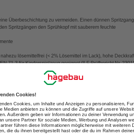
ne Überbeschichtung zu vermeiden. Einen dünnen Spritzgang vo
den Spritzgängen den Sprühkopf mit sauberem feuchte
emente
hezu lösemittelfrei (< 2% Lösemittel im Lack), hohe Deckkraft
N EN 71-3 für Kinderspielzeug geeignet (ILF Prüfbericht Nr. 2