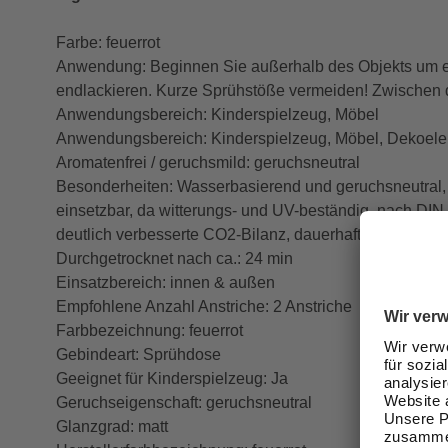
Farbe: feuerrot
Anwendung: Beginnen Sie außerhalb des Objekts um ei
endlackieren. Kurze Sprühstöße vermeiden! Zwischen 
Anwendungsbereich: Kinderspielzeug, Möbel
Anwendungsbereich: Kinderspielzeug, Möbel, Dekoel
Aromatenfrei / geruchsmild: geruchsneutral
Besonderheiten: Wasserbasierend und geruchsneutral, na
einsetzbar, da witterungs- und UV-beständig, nach DI
deutlich verbesserte CO2-Bilanz, dauerhafter Schutz
Durchgetrocknet nach ca.: 24 min
Einsatzbereich: innen & außen
Empfohlene Anzahl Anstriche: 2 Anstriche
Farbbezeichnung: feuerrot
Gebindeart: Sprühdose
Geeignet für Kinderspielzeug: Ja
Geruchseigenschaft: geruchsneutral
Glanzgrad: matt