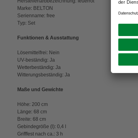
Herstellerfarbbezeichnung: feuerrot
Marke: BELTON
Serienname: free
Typ: Set
Funktionen & Ausstattung
Lösemittelfrei: Nein
UV-beständig: Ja
Wetterbeständig: Ja
Witterungsbeständig: Ja
Maße und Gewichte
Höhe: 200 cm
Länge: 68 cm
Breite: 68 cm
Gebindegröße (l): 0,4 l
Grifffest nach ca.: 3 h