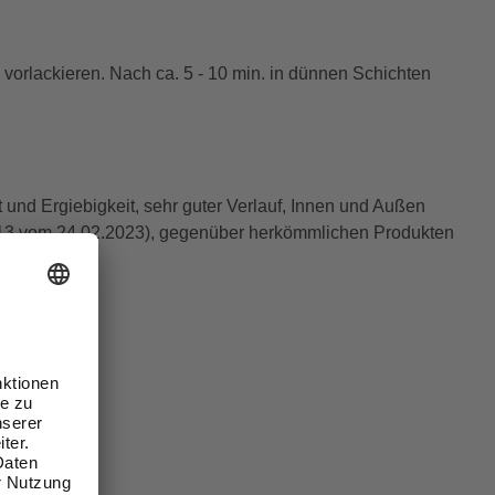
rlackieren. Nach ca. 5 - 10 min. in dünnen Schichten
 und Ergiebigkeit, sehr guter Verlauf, Innen und Außen
30113 vom 24.02.2023), gegenüber herkömmlichen Produkten