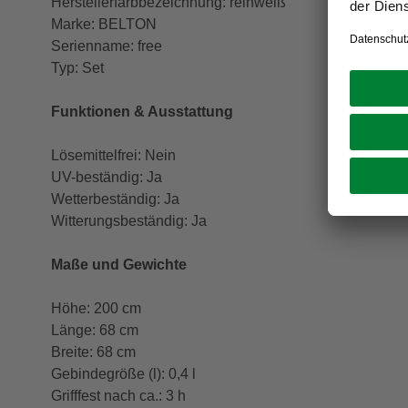
Herstellerfarbbezeichnung: reinweiß
Marke: BELTON
Serienname: free
Typ: Set
Funktionen & Ausstattung
Lösemittelfrei: Nein
UV-beständig: Ja
Wetterbeständig: Ja
Witterungsbeständig: Ja
Maße und Gewichte
Höhe: 200 cm
Länge: 68 cm
Breite: 68 cm
Gebindegröße (l): 0,4 l
Grifffest nach ca.: 3 h