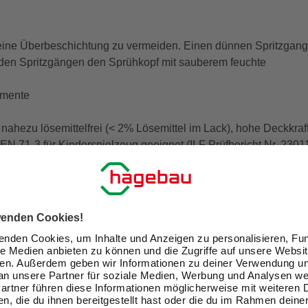
ne Überbeschichtung zu vermeiden. Einen dünnen Spritzgang vo
den Spritzgängen den Sprühkopf mit sauberem feuchte
emente
hezu lösemittelfrei (< 2% Lösemittel im Lack), hohe Deckkraft
N EN 71-3 für Kinderspielzeug geeignet (ILF Prüfbericht Nr. 2