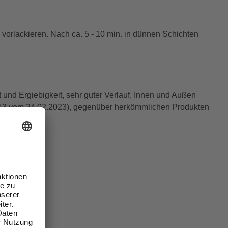
rlackieren. Nach ca. 5 - 10 min. in dünnen Schichten
 und Ergiebigkeit, sehr guter Verlauf, Innen und Außen
30113 vom 24.02.2023), gegenüber herkömmlichen Produkten