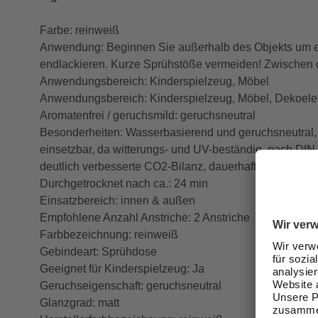
Farbe: reinweiß
Anwendung: Beginnen Sie außerhalb des Objekts um ei
endlackieren. Kurze Sprühstöße vermeiden! Zwischen 
Anwendungsbereich: Kinderspielzeug, Möbel
Anwendungsbereich: Kinderspielzeug, Möbel, Dekoel
Aromatenfrei / geruchsmild: geruchsneutral
Besonderheiten: Wasserbasierend und geruchsneutral, na
einsetzbar, da witterungs- und UV-beständig, nach DI
deutlich verbesserte CO2-Bilanz, dauerhafter Schutz
Durchgetrocknet nach ca.: 24 min
Einsatzbereich: innen & außen
Empfohlene Anzahl Anstriche: 2 Anstriche
Farbbezeichnung: reinweiß
Gebindeart: Sprühdose
Geeignet für Kinderspielzeug: Ja
Geruchseigenschaft: geruchsneutral
Glanzgrad: matt