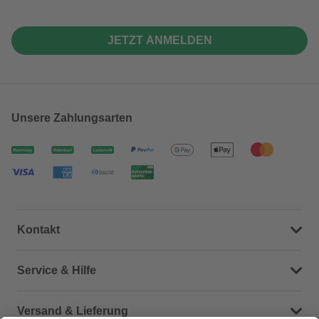
JETZT ANMELDEN
Unsere Zahlungsarten
Kontakt
Dein Kontakt zu uns
Service & Hilfe
Häufige Fragen (FAQ)
Versand & Lieferung