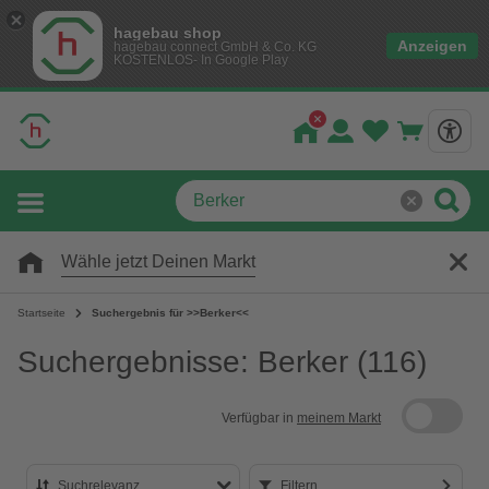
hagebau shop
Anzeigen
hagebau connect GmbH & Co. KG
KOSTENLOS- In Google Play
Wähle jetzt Deinen Markt
Startseite
Suchergebnis für >>Berker<<
Suchergebnisse: Berker
(116)
Verfügbar in
meinem Markt
Suchrelevanz
Filtern