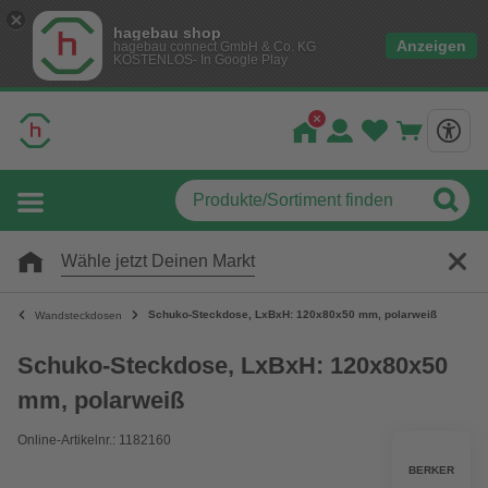
hagebau shop
Anzeigen
hagebau connect GmbH & Co. KG
KOSTENLOS- In Google Play
Wähle jetzt Deinen Markt
Schuko-Steckdose, LxBxH: 120x80x50 mm, polarweiß
Wandsteckdosen
Schuko-Steckdose, LxBxH: 120x80x50
mm, polarweiß
Online-Artikelnr.: 1182160
BERKER