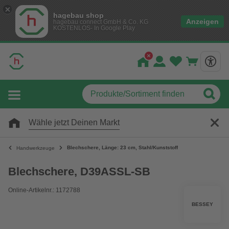
hagebau shop
Anzeigen
hagebau connect GmbH & Co. KG
KOSTENLOS- In Google Play
Wähle jetzt Deinen Markt
Blechschere, Länge: 23 cm, Stahl/Kunststoff
Handwerkzeuge
Blechschere, D39ASSL-SB
Online-Artikelnr.: 1172788
BESSEY