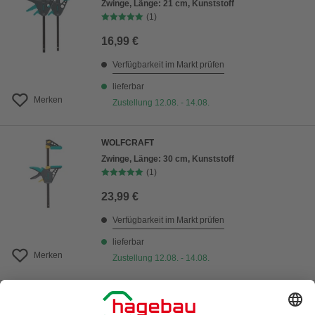
Zwinge, Länge: 21 cm, Kunststoff
(1)
16,99 €
Verfügbarkeit im Markt prüfen
lieferbar
Merken
Zustellung 12.08. - 14.08.
WOLFCRAFT
Zwinge, Länge: 30 cm, Kunststoff
(1)
23,99 €
Verfügbarkeit im Markt prüfen
lieferbar
Merken
Zustellung 12.08. - 14.08.
PROXXON
Microspeeder-Satz »Industrial«, Stahl,