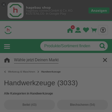
hagebau shop
Anzeigen
hagebau connect GmbH & Co. KG
KOSTENLOS- In Google Play
Wähle jetzt Deinen Markt
Werkzeug & Maschinen
Handwerkzeuge
Handwerkzeuge
(3033)
Alle Kategorien in Handwerkzeuge
Beitel
(43)
Blechscheren
(54)