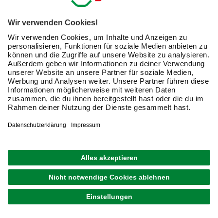
Schlüsselgröße: 8 bis 19 mm
UVP
101,15 €
79,99 €
Verfügbarkeit im Markt prüfen
lieferbar
Merken
Zustellung 11.08. - 13.08.
WOLFCRAFT
Zwinge, Länge: 70 cm, Kunststoff
(1)
27,99 €
Verfügbarkeit im Markt prüfen
lieferbar
Merken
Zustellung 12.08. - 14.08.
PROXXON