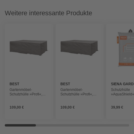
Weitere interessante Produkte
BEST
BEST
SIENA GAR
Gartenmöbel-
Gartenmöbel-
Schutzhülle
Schutzhülle »Profi«,
Schutzhülle »Profi«,
»AquaShield«
BxHxT: 250 x 75 x 250
BxHxT: 300 x 75 x 200
100 x 70 x 10
cm, Kunststoff
cm, Kunststoff
Kunstfaser
109,00 €
109,00 €
39,99 €