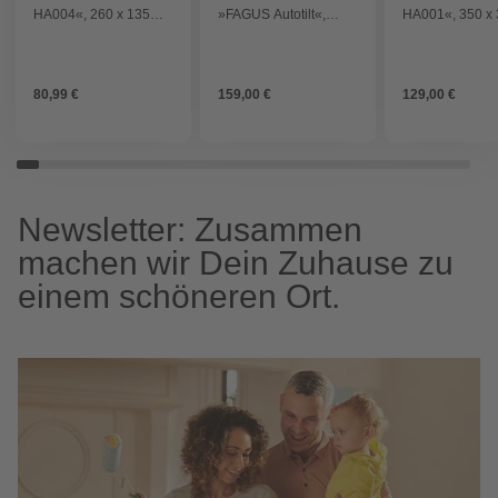
HA004«, 260 x 135
»FAGUS Autotilt«,
HA001«, 350 x
cm, ohne Ständer -
300x200 cm anthrazit -
cm, mit Seilzug 
weiss
grau
80,99 €
159,00 €
129,00 €
Newsletter: Zusammen
machen wir Dein Zuhause zu
einem schöneren Ort.