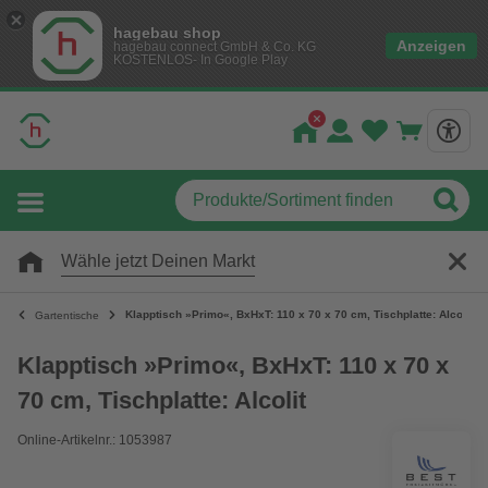
hagebau shop
Anzeigen
hagebau connect GmbH & Co. KG
KOSTENLOS- In Google Play
Wähle jetzt Deinen Markt
Klapptisch »Primo«, BxHxT: 110 x 70 x 70 cm, Tischplatte: Alcolit
Gartentische
Klapptisch »Primo«, BxHxT: 110 x 70 x
70 cm, Tischplatte: Alcolit
Online-Artikelnr.: 1053987