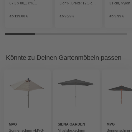
67,3 x 88,1 cm,
Light«, Breite: 12,5 cm,
31 cm, Nylon
Holzwerkstoff/Glas
Silikon
ab
119,00 €
ab
9,99 €
ab
5,99 €
Könnte zu Deinen Gartenmöbeln passen
MVG
SIENA GARDEN
MVG
Sonnenschirm »MVG-
Mittelstockschirm
Sonnenschirm