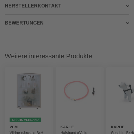
HERSTELLERKONTAKT
BEWERTUNGEN
Weitere interessante Produkte
GRATIS VERSAND
VCM
KARLIE
KARLIE
Vitrine »Jecka«, BxH:
Halsband »Visio
Geschirr, BxHx