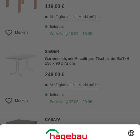
119,00 €
Verfügbarkeit im Markt prüfen
lieferbar
Merken
Zustellung 15.08. - 18.08.
SIEGER
Gartentisch, mit Mecalit-pro-Tischplatte, BxTxH:
150 x 90 x 72 cm
249,00 €
Verfügbarkeit im Markt prüfen
lieferbar
Merken
Zustellung 27.08. - 29.08.
CASAYA
Tisch, BxHxT: 80 x 74 x 80 cm, Tischplatte:
Sicherheitsglas
(3)