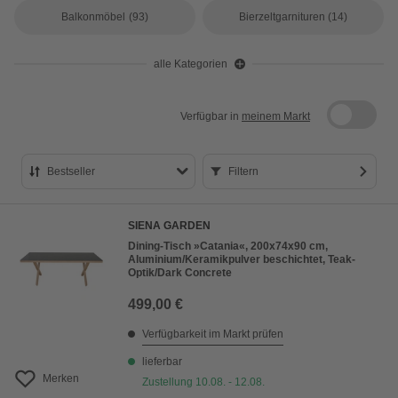
Balkonmöbel
(93)
Bierzeltgarnituren
(14)
alle Kategorien
Verfügbar in
meinem Markt
Bestseller
Filtern
Bestseller
SIENA GARDEN
Preis aufsteigend
Dining-Tisch »Catania«, 200x74x90 cm,
Aluminium/Keramikpulver beschichtet, Teak-
Preis absteigend
Optik/Dark Concrete
Bewertung
499,00 €
Verfügbarkeit im Markt prüfen
lieferbar
Merken
Zustellung 10.08. - 12.08.