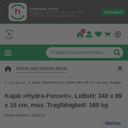
hagebau shop
Anzeigen
hagebau connect GmbH & Co. KG
KOSTENLOS- In Google Play
Wähle jetzt Deinen Markt
Kajak »Hydro-Force®«, LxBxH: 340 x 89 x 15 cm, max. Tragfähigkeit
SUP-Boards
Kajak »Hydro-Force®«, LxBxH: 340 x 89
x 15 cm, max. Tragfähigkeit: 160 kg
Online-Artikelnr.: 1438619