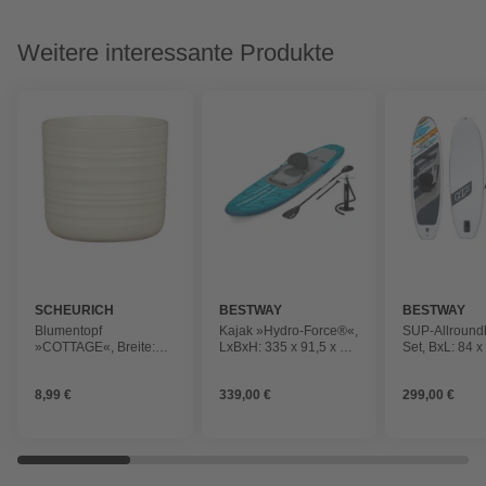
Weitere interessante Produkte
SCHEURICH
BESTWAY
BESTWAY
Blumentopf
Kajak »Hydro-Force®«,
SUP-Allround
»COTTAGE«, Breite:
LxBxH: 335 x 91,5 x 15
Set, BxL: 84 x
16,6 cm, Grün, Keramik
cm, max. Tragfähigkeit:
max. Belastun
150 kg
8,99 €
339,00 €
299,00 €