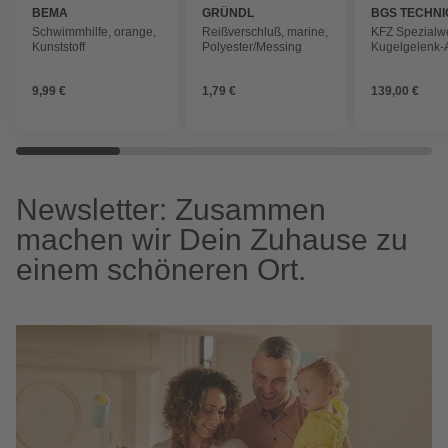
BEMA
GRÜNDL
BGS TECHNI
Schwimmhilfe, orange,
Reißverschluß, marine,
KFZ Spezialw
Kunststoff
Polyester/Messing
Kugelgelenk-
für Schlagsch
Durchmesser
9,99 €
1,79 €
139,00 €
Newsletter: Zusammen
machen wir Dein Zuhause zu
einem schöneren Ort.