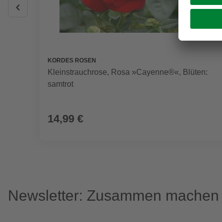
KORDES ROSEN
Kleinstrauchrose, Rosa »Cayenne®«, Blüten:
samtrot
14,99 €
Newsletter: Zusammen machen w