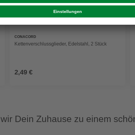
CONACORD
Kettenverschlussglieder, Edelstahl, 2 Stück
2,49 €
ir Dein Zuhause zu einem schön