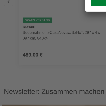
GRATIS VERSAND
BIOHORT
Bodenrahmen »CasaNova«, BxHxT: 297 x 4 x
397 cm, Gr.3x4
489,00 €
Newsletter: Zusammen machen w