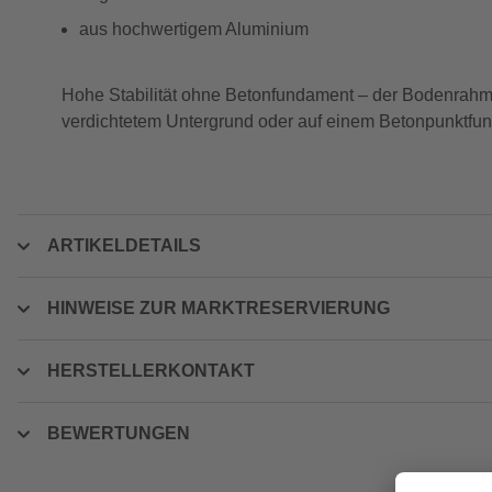
aus hochwertigem Aluminium
Hohe Stabilität ohne Betonfundament – der Bodenrahmen
verdichtetem Untergrund oder auf einem Betonpunktfund
ARTIKELDETAILS
HINWEISE ZUR MARKTRESERVIERUNG
HERSTELLERKONTAKT
BEWERTUNGEN