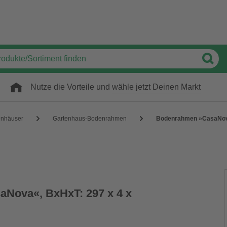
Nutze die Vorteile und
wähle jetzt Deinen Markt
enhäuser
Gartenhaus-Bodenrahmen
Bodenrahmen »CasaNova«
Nova«, BxHxT: 297 x 4 x