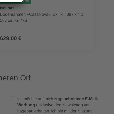
GRATIS VERSAND
GRATI
BIOHORT
BIOHOR
Bodenrahmen »CasaNova«, BxHxT: 397 x 4 x
Boden
597 cm, Gr.4x6
397 cm
629,00 €
549,
eren Ort.
Ich möchte auf mich
zugeschnittene E-Mail-
Werbung
(inklusive den Newsletter) von
hagebau erhalten. Ich bin mit der
Nutzung