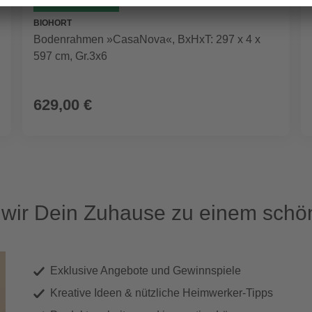
GRATIS VERSAND
BIOHORT
Bodenrahmen »CasaNova«, BxHxT: 297 x 4 x
597 cm, Gr.3x6
629,00 €
ir Dein Zuhause zu einem schön
Exklusive Angebote und Gewinnspiele
Kreative Ideen & nützliche Heimwerker-Tipps