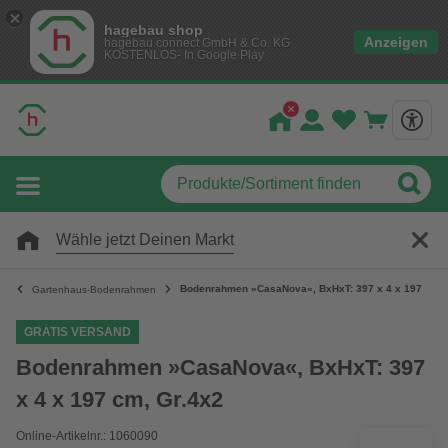
hagebau shop
Anzeigen
hagebau connect GmbH & Co. KG
KOSTENLOS- In Google Play
Wähle jetzt Deinen Markt
Bodenrahmen »CasaNova«, BxHxT: 397 x 4 x 197 cm, 
Gartenhaus-Bodenrahmen
GRATIS VERSAND
Bodenrahmen »CasaNova«, BxHxT: 397
x 4 x 197 cm, Gr.4x2
Online-Artikelnr.: 1060090