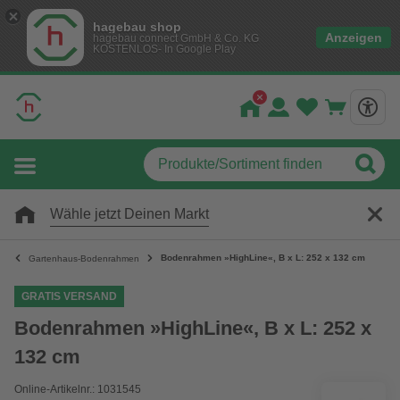
hagebau shop
Anzeigen
hagebau connect GmbH & Co. KG
KOSTENLOS- In Google Play
Wähle jetzt Deinen Markt
Bodenrahmen »HighLine«, B x L: 252 x 132 cm
Gartenhaus-Bodenrahmen
GRATIS VERSAND
Bodenrahmen »HighLine«, B x L: 252 x
132 cm
Online-Artikelnr.: 1031545