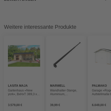
Weitere interessante Produkte
LASITA MAJA
MARWELL
PALMAKO
Gartenhaus »New
Wandhalter-Stange,
Garage »Roge
york«, BxHxT: 389,3 x
Aluminium,
Aufstellmaße
273,6 x 389,3 cm
mattschwarz
426 x 598 x 2
(Außenmaße inkl.
Blockbohlens
3.579,00 €
39,99 €
6.049,00 €
Dachüberstand), Holz
Holz