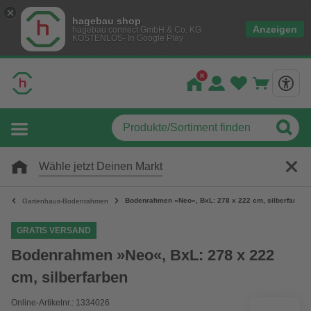
hagebau shop
Anzeigen
hagebau connect GmbH & Co. KG
KOSTENLOS- In Google Play
Wähle jetzt Deinen Markt
Bodenrahmen »Neo«, BxL: 278 x 222 cm, silberfarben
Gartenhaus-Bodenrahmen
GRATIS VERSAND
Bodenrahmen »Neo«, BxL: 278 x 222
cm, silberfarben
Online-Artikelnr.: 1334026