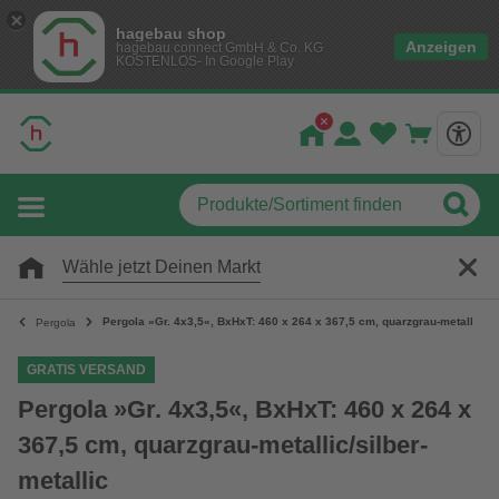
hagebau shop
Anzeigen
hagebau connect GmbH & Co. KG
KOSTENLOS- In Google Play
Wähle jetzt Deinen Markt
Pergola »Gr. 4x3,5«, BxHxT: 460 x 264 x 367,5 cm, quarzgrau-metallic/sil
Pergola
GRATIS VERSAND
Pergola »Gr. 4x3,5«, BxHxT: 460 x 264 x
367,5 cm, quarzgrau-metallic/silber-
metallic