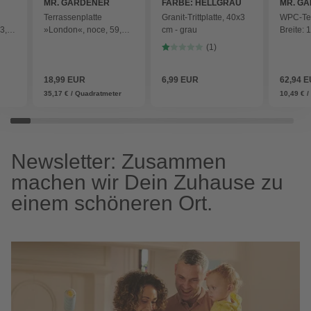
MR. GARDENER
FARBE: HELLGRAU
MR. G
Terrassenplatte
Granit-Trittplatte, 40x3
WPC-Ter
3,7
»London«, noce, 59,5 x
cm - grau
Breite: 
90 x 2 cm, Keramik -
2,6 cm, m
(1)
grau
braun
18,99 EUR
6,99 EUR
62,94 
35,17 € / Quadratmeter
10,49 € /
Newsletter: Zusammen
machen wir Dein Zuhause zu
einem schöneren Ort.