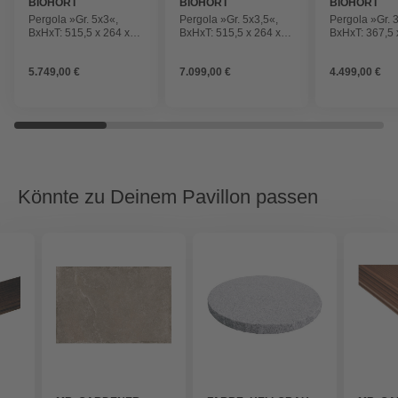
BIOHORT
BIOHORT
BIOHORT
Pergola »Gr. 5x3«,
Pergola »Gr. 5x3,5«,
Pergola »Gr. 
BxHxT: 515,5 x 264 x
BxHxT: 515,5 x 264 x
BxHxT: 367,5 
312 cm, weiß
367,5 cm, weiß/silber-
367,5 cm, weiß
metallic
metallic
5.749,00 €
7.099,00 €
4.499,00 €
Könnte zu Deinem Pavillon passen