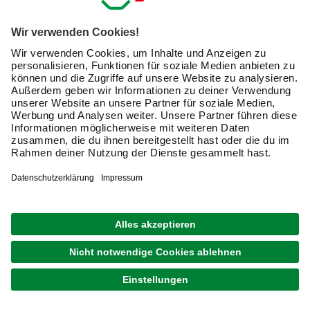
(1)
1.749,00 €
Verfügbarkeit im Markt prüfen
lieferbar
Merken
Zustellung 26.08. - 28.08.
Metall-Pavillon, HxØ: 300 x 250 cm, schwarz
249,00 €
Verfügbarkeit im Markt prüfen
lieferbar
Merken
Zustellung 12.08. - 14.08.
1
von
12