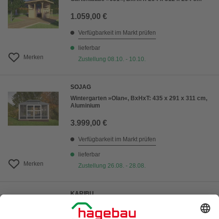
1.059,00 €
Verfügbarkeit im Markt prüfen
lieferbar
Merken
Zustellung 08.10. - 10.10.
SOJAG
Wintergarten »Olan«, BxHxT: 435 x 291 x 311 cm,
Aluminium
3.999,00 €
Verfügbarkeit im Markt prüfen
lieferbar
Merken
Zustellung 26.08. - 28.08.
KARIBU
Pavillon-Set »Holm 1«, Walmdach, viereckig,
BxHxT: 431 x 315 x 431 cm