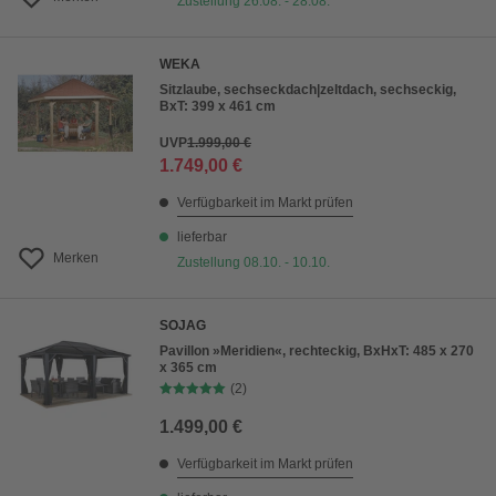
Zustellung 26.08. - 28.08.
WEKA
Sitzlaube, sechseckdach|zeltdach, sechseckig,
BxT: 399 x 461 cm
UVP
1.999,00 €
1.749,00 €
Verfügbarkeit im Markt prüfen
lieferbar
Merken
Zustellung 08.10. - 10.10.
SOJAG
Pavillon »Meridien«, rechteckig, BxHxT: 485 x 270
x 365 cm
(2)
1.499,00 €
Verfügbarkeit im Markt prüfen