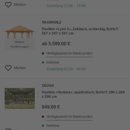
Merken
Zustellung 15.08. - 18.08.
SKANHOLZ
Pavillon »Lyon 3«, Zeltdach, achteckig, BxHxT:
557 x 347 x 557 cm
Weitere
ab
5.599,00 €
Ausführungen
Verfügbarkeit im Markt prüfen
lieferbar
Merken
Zustellung 01.09. - 03.09.
SOJAG
Pavillon »Ventura«, quadratisch, BxHxT: 296 x 260
x 296 cm
949,00 €
Verfügbarkeit im Markt prüfen
lieferbar