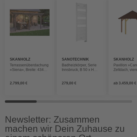
SKANHOLZ
SANOTECHNIK
SKANHOLZ
Terrassenüberdachung
Badheizkörper, Serie
Pavillon »Can
»Siena«, Breite: 434
Innsbruck, B 50 x H
Zeltdach, vier
cm, Dach: Polycarbonat
137,5 cm, 750
BxHxT: 504 x 
(PC), schiefergrau
cm
2.799,00 €
279,00 €
ab
3.459,00 €
Newsletter: Zusammen
machen wir Dein Zuhause zu