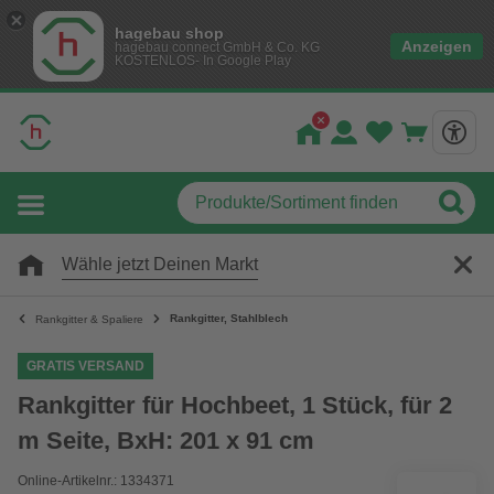
hagebau shop
Anzeigen
hagebau connect GmbH & Co. KG
KOSTENLOS- In Google Play
Wähle jetzt Deinen Markt
Rankgitter, Stahlblech
Rankgitter & Spaliere
GRATIS VERSAND
Rankgitter für Hochbeet, 1 Stück, für 2
m Seite, BxH: 201 x 91 cm
Online-Artikelnr.: 1334371