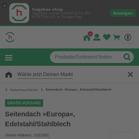
hagebau shop
Anzeigen
hagebau connect GmbH & Co. KG
KOSTENLOS- In Google Play
Wähle jetzt Deinen Markt
Seitendach »Europa«, Edelstahl/Stahlblech
Gartenhaus-Dächer
GRATIS VERSAND
Seitendach »Europa«,
Edelstahl/Stahlblech
Online-Artikelnr.: 1031691