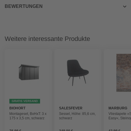
BEWERTUNGEN
Weitere interessante Produkte
GRATIS VERSAND
BIOHORT
SALESFEVER
MARBURG
Montageset, BxHxT: 3 x
Sessel, Höhe: 85,6 cm,
Vliestapete »
175 x 3,5 cm, schwarz
schwarz
Easy«, Steinop
rot/blau
76,99 €
349,00 €
42,99 €