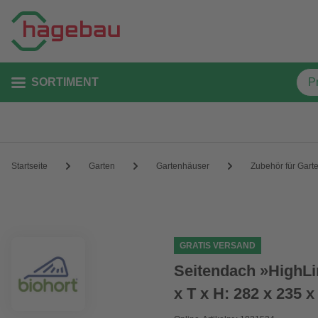
SORTIMENT
Startseite
Garten
Gartenhäuser
Zubehör für Gart
GRATIS VERSAND
Seitendach »HighLin
x T x H: 282 x 235 