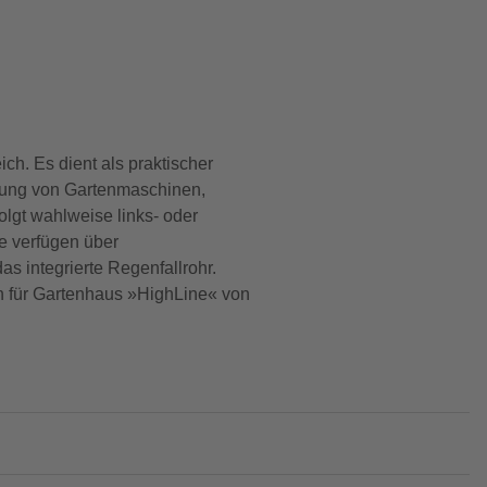
ch. Es dient als praktischer
ngung von Gartenmaschinen,
lgt wahlweise links- oder
re verfügen über
s integrierte Regenfallrohr.
ch für Gartenhaus »HighLine« von