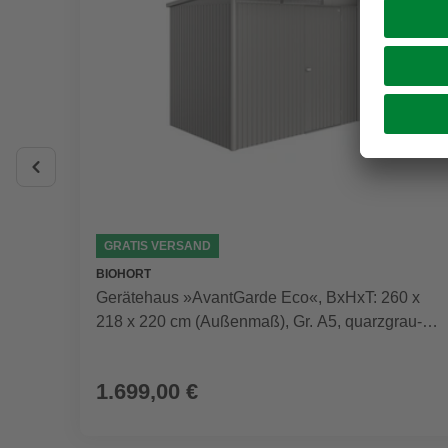
GRATIS VERSAND
BIOHORT
Gerätehaus »AvantGarde Eco«, BxHxT: 260 x
218 x 220 cm (Außenmaß), Gr. A5, quarzgrau-
metallic,
1.699,00 €