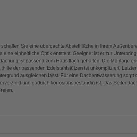
chaffen Sie eine überdachte Abstellfläche in Ihrem Außenberei
eine einheitliche Optik entsteht. Geeignet ist er zur Unterbri
achung ist passend zum Haus flach gehalten. Die Montage erfo
hilfe der passenden Edelstahlstützen ist unkompliziert. Letzte
ergrund ausgleichen lässt. Für eine Dachentwässerung sorgt da
euerverzinkt und dadurch korrosionsbeständig ist. Das Seitenda
Freien.