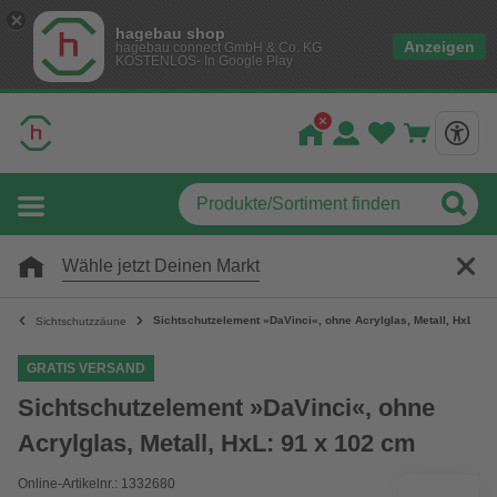
hagebau shop
Anzeigen
hagebau connect GmbH & Co. KG
KOSTENLOS- In Google Play
Wähle jetzt Deinen Markt
Sichtschutzelement »DaVinci«, ohne Acrylglas, Metall, HxL: 91
Sichtschutzzäune
GRATIS VERSAND
Sichtschutzelement »DaVinci«, ohne
Acrylglas, Metall, HxL: 91 x 102 cm
Online-Artikelnr.: 1332680