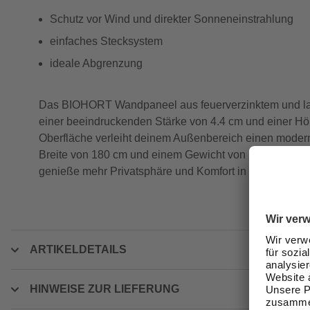
Schutz vor Wind und direkter Sonneneinstrahlung
einfaches Stecksystem
ideale Abgrenzung
Das BIOHORT Wandpaneel aus feuerverzinktem und lacki
einer beeindruckenden Stärke von 4.4 cm und einer Höh
Oberfläche verleiht deinem Außenbereich einen modern
Breite von 180 cm und einem Gewicht von 25.5 kg ist d
genieße mehr Privatsphäre und Komfort in deinem Gart
ARTIKELDETAILS
HINWEISE ZUR LIEFERUNG