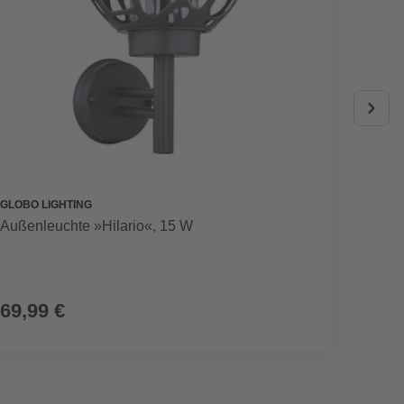
GLOBO LIGHTING
AL-KO
Außenleuchte »Hilario«, 15 W
Spielz
69,99 €
21,9