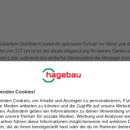
ertem Stahlblech bietet dir optimalen Schutz vor Wind und di
e von 137 cm ist es die ideale Abgrenzung für deinen Garten o
en Look, während das einfache Stecksystem die Montage zum K
ieses Paneel robust und langlebig. Entscheide dich für diese
en.