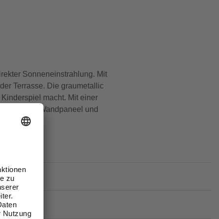
rekter Sonneneinstrahlung. Mit
der Terrasse. Die graumetallic
inderspiel macht. Mit einer
s hochwertige Wandpaneel und