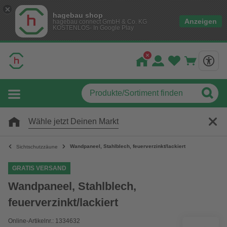
hagebau shop
Anzeigen
hagebau connect GmbH & Co. KG
KOSTENLOS- In Google Play
Wähle jetzt Deinen Markt
Wandpaneel, Stahlblech, feuerverzinkt/lackiert
Sichtschutzzäune
GRATIS VERSAND
Wandpaneel, Stahlblech,
feuerverzinkt/lackiert
Online-Artikelnr.: 1334632