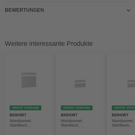
BEWERTUNGEN
Weitere interessante Produkte
GRATIS VERSAND
GRATIS VERSAND
GRATIS VER
BIOHORT
BIOHORT
BIOHORT
Wandpaneel,
Wandpaneel,
Wandpaneel,
Stahlblech,
Stahlblech,
Stahlblech,
feuerverzinkt/lackiert
feuerverzinkt/lackiert
feuerverzinkt/l