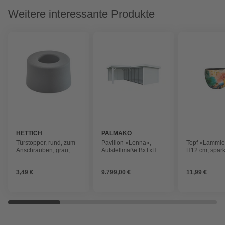
Weitere interessante Produkte
HETTICH
PALMAKO
Türstopper, rund, zum
Pavillon »Lenna«,
Topf »Lammie
Anschrauben, grau, Ø
Aufstellmaße BxTxH:
H12 cm, spark
40 x 25 mm
628 x 628 x 245 cm,
lackiert, Holz
3,49 €
9.799,00 €
11,99 €