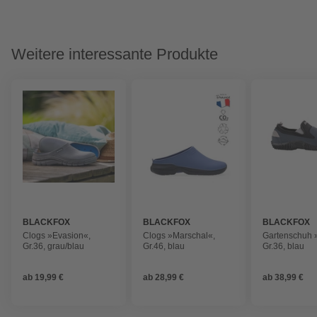
Weitere interessante Produkte
BLACKFOX
BLACKFOX
BLACKFOX
Clogs »Evasion«,
Clogs »Marschal«,
Gartenschuh 
Gr.36, grau/blau
Gr.46, blau
Gr.36, blau
ab
19,99 €
ab
28,99 €
ab
38,99 €