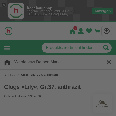
hagebau shop
Anzeigen
hagebau connect GmbH & Co. KG
KOSTENLOS- In Google Play
Wähle jetzt Deinen Markt
Clogs »Lily«, Gr.37, anthrazit
Clogs
Clogs »Lily«, Gr.37, anthrazit
Online-Artikelnr.: 1332676