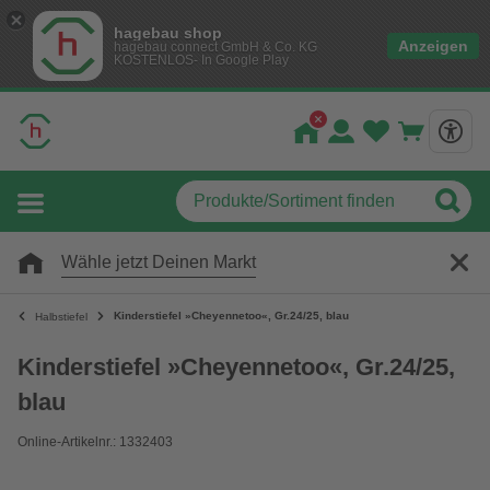
hagebau shop
Anzeigen
hagebau connect GmbH & Co. KG
KOSTENLOS- In Google Play
Wähle jetzt Deinen Markt
Kinderstiefel »Cheyennetoo«, Gr.24/25, blau
Halbstiefel
Kinderstiefel »Cheyennetoo«, Gr.24/25,
blau
Online-Artikelnr.: 1332403