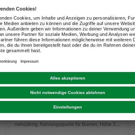
SPERLI GMBH
Blumenmischung »SPERLI's Bienen-Mix«,
mehrjährig, Nahrungsquelle für Bienen, Höhe 30-
100 cm