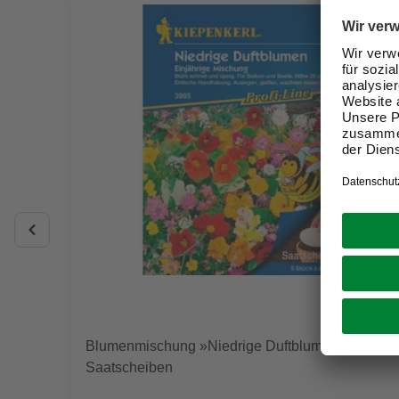
Blumenmischung »Niedrige Duftblumen«, 5
Saatscheiben