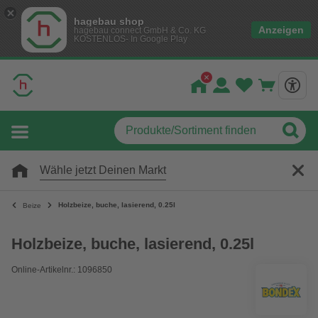
hagebau shop
Anzeigen
hagebau connect GmbH & Co. KG
KOSTENLOS- In Google Play
Wähle jetzt Deinen Markt
Holzbeize, buche, lasierend, 0.25l
Beize
Holzbeize, buche, lasierend, 0.25l
Online-Artikelnr.: 1096850