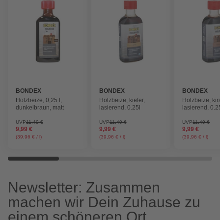
BONDEX
BONDEX
BONDEX
Holzbeize, 0,25 l,
Holzbeize, kiefer,
Holzbeize, ki
dunkelbraun, matt
lasierend, 0.25l
lasierend, 0.2
UVP
11,49 €
UVP
11,49 €
UVP
11,49 €
9,99 €
9,99 €
9,99 €
(39,96 € / l)
(39,96 € / l)
(39,96 € / l)
Newsletter: Zusammen
machen wir Dein Zuhause zu
einem schöneren Ort.