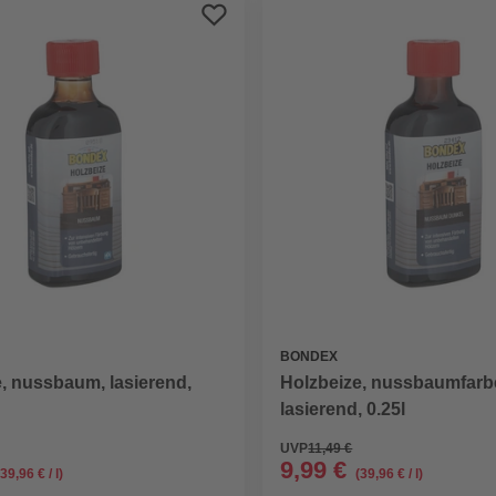
BONDEX
, nussbaum, lasierend,
Holzbeize, nussbaumfarb
lasierend, 0.25l
UVP
11,49 €
9,99 €
(39,96 € / l)
(39,96 € / l)