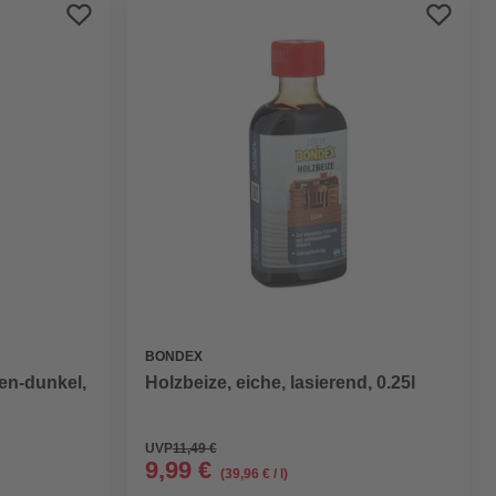
Preis aufsteigend
Preis absteigend
Bewertung
BONDEX
en-dunkel,
Holzbeize, eiche, lasierend, 0.25l
UVP
11,49 €
9,99 €
(39,96 € / l)