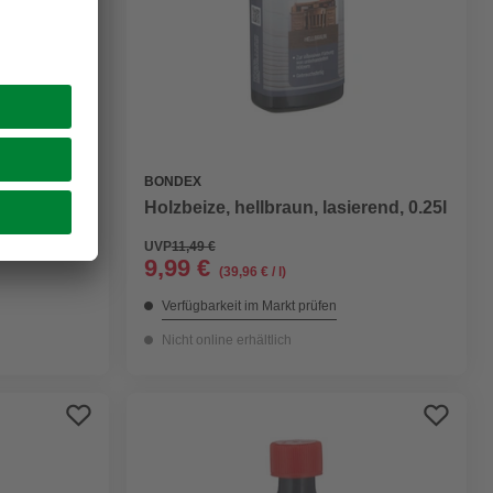
BONDEX
d, 0.25l
Holzbeize, hellbraun, lasierend, 0.25l
UVP
11,49 €
9,99 €
(39,96 € / l)
Verfügbarkeit im Markt prüfen
Nicht online erhältlich