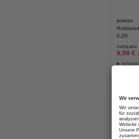
BONDEX
Holzbeize
0.25l
UVP
11,49 €
9,99 €
Verfügbark
Nicht onli