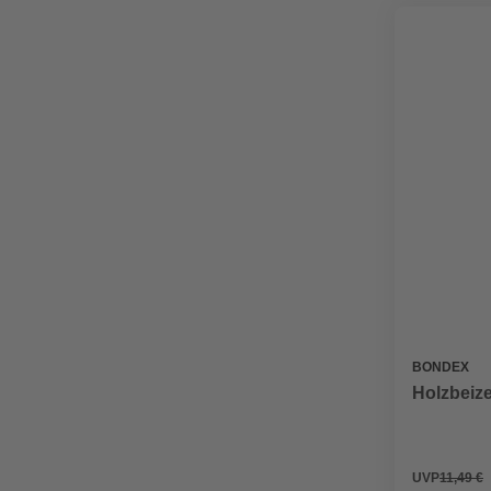
BONDEX
Holzbeize
UVP
11,49 €