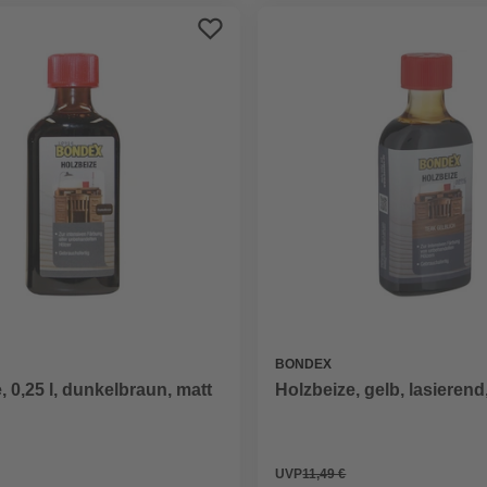
BONDEX
, 0,25 l, dunkelbraun, matt
Holzbeize, gelb, lasierend,
UVP
11,49 €