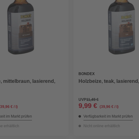
BONDEX
, mittelbraun, lasierend,
Holzbeize, teak, lasierend,
UVP
11,49 €
9,99 €
(39,96 € / l)
(39,96 € / l)
eit im Markt prüfen
Verfügbarkeit im Markt prüfen
ne erhältlich
Nicht online erhältlich