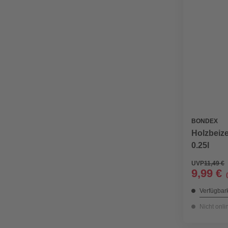
BONDEX
Holzbeize
0.25l
UVP
11,49 €
9,99 €
Verfügbark
Nicht onli