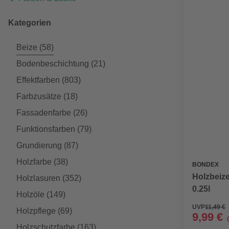
Kategorien
Beize
(58)
Bodenbeschichtung
(21)
Effektfarben
(803)
Farbzusätze
(18)
Fassadenfarbe
(26)
Funktionsfarben
(79)
Grundierung
(87)
Holzfarbe
(38)
BONDEX
Holzbeize
Holzlasuren
(352)
0.25l
Holzöle
(149)
UVP
11,49 €
Holzpflege
(69)
9,99 €
Holzschutzfarbe
(163)