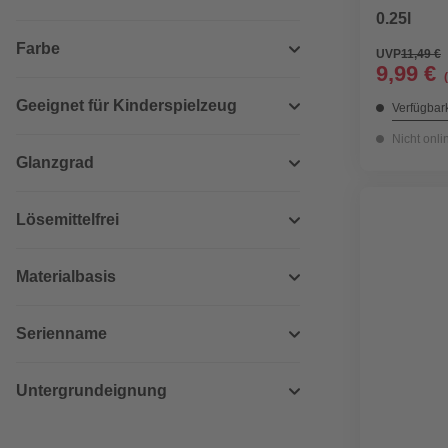
0.25l
Farbe
UVP
11,49 €
9,99 €
Geeignet für Kinderspielzeug
Verfügbark
Nicht onli
Glanzgrad
Lösemittelfrei
Materialbasis
Serienname
Untergrundeignung