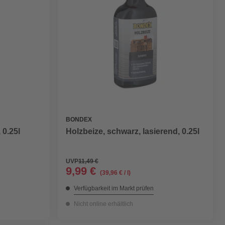
BONDEX
 0.25l
Holzbeize, schwarz, lasierend, 0.25l
UVP
11,49 €
9,99 €
(39,96 € / l)
Verfügbarkeit im Markt prüfen
Nicht online erhältlich