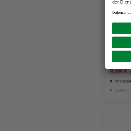
BONDEX
Holzbeize
UVP
11,49 €
9,99 €
Verfügbark
Nicht onli