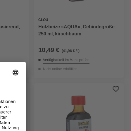
CLOU
asierend,
Holzbeize »AQUA«, Gebindegröße:
250 ml, kirschbaum
10,49 €
(41,96 € / l)
Verfügbarkeit im Markt prüfen
Nicht online erhältlich