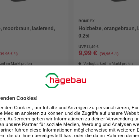
BONDEX
, moorbraun, lasierend,
Holzbeize, orangebraun, l
0.25l
UVP
11,49 €
9,99 €
(39,96 € / l)
(39,96 € / l)
eit im Markt prüfen
Verfügbarkeit im Markt prüfen
ne erhältlich
Nicht online erhältlich