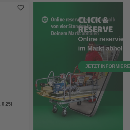
CLICK &
RESERVE
Online reserviere
im Markt abholen
JETZT INFORMIER
 0.25l