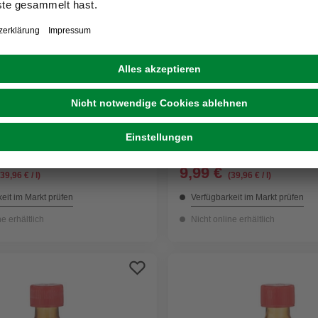
BONDEX
, grau, lasierend, 0.25l
Holzbeize, kiefer, lasieren
UVP
11,49 €
9,99 €
(39,96 € / l)
(39,96 € / l)
eit im Markt prüfen
Verfügbarkeit im Markt prüfen
ne erhältlich
Nicht online erhältlich