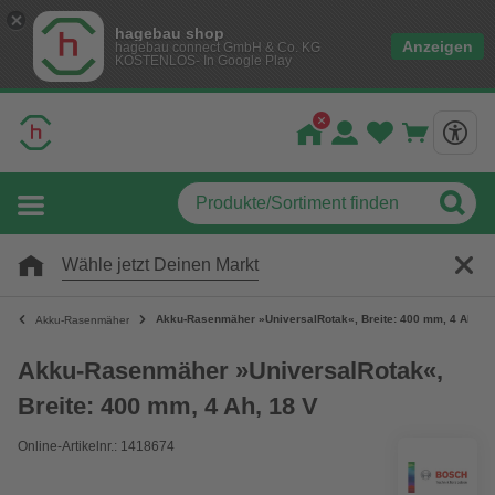
hagebau shop
Anzeigen
hagebau connect GmbH & Co. KG
KOSTENLOS- In Google Play
Wähle jetzt Deinen Markt
Akku-Rasenmäher »UniversalRotak«, Breite: 400 mm, 4 Ah, 18
Akku-Rasenmäher
Akku-Rasenmäher »UniversalRotak«,
Breite: 400 mm, 4 Ah, 18 V
Online-Artikelnr.: 1418674