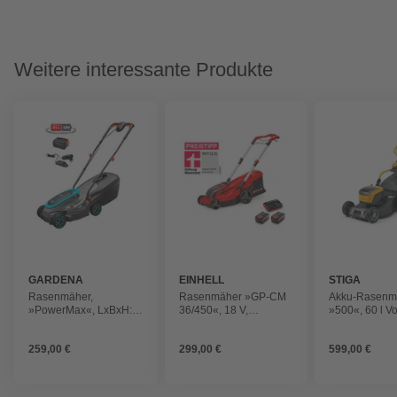
Weitere interessante Produkte
GARDENA
EINHELL
STIGA
Rasenmäher,
Rasenmäher »GP-CM
Akku-Rasenm
»PowerMax«, LxBxH:
36/450«, 18 V,
»500«, 60 l V
114x37x95 cm,
Schnittbreite: 38 cm, 6
anthrazit/grau/türkis
Schnittstufen, inkl.
259,00 €
299,00 €
599,00 €
Akkus