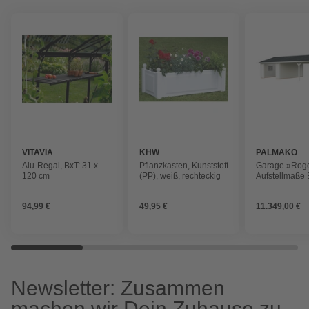
VITAVIA
KHW
PALMAKO
Alu-Regal, BxT: 31 x
Pflanzkasten, Kunststoff
Garage »Roge
120 cm
(PP), weiß, rechteckig
Aufstellmaße
1006 x 619 x 
Blockbohlens
94,99 €
49,95 €
11.349,00 €
Holz
Newsletter: Zusammen
machen wir Dein Zuhause zu