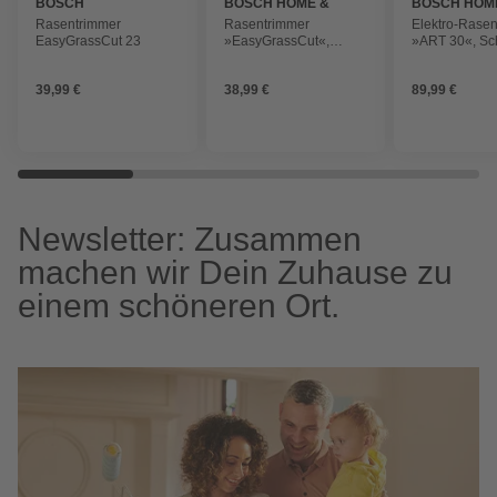
BOSCH
BOSCH HOME &
BOSCH HOM
GARDEN
GARDEN
Rasentrimmer
Rasentrimmer
Elektro-Rase
EasyGrassCut 23
»EasyGrassCut«,
»ART 30«, Sch
Schnittkreis: 23 cm,
30 cm, Schne
Schneidsystem:
Schneidfaden
39,99 €
38,99 €
89,99 €
Schneidfaden, 280 W
Newsletter: Zusammen
machen wir Dein Zuhause zu
einem schöneren Ort.