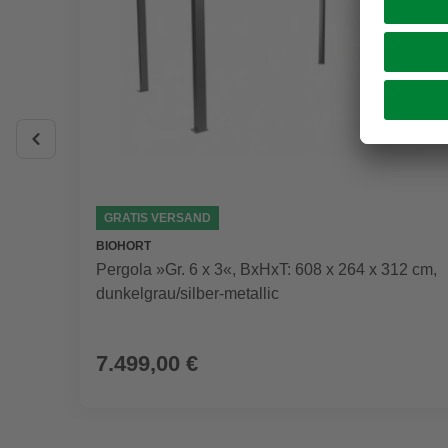
GRATIS VERSAND
BIOHORT
Pergola »Gr. 6 x 3«, BxHxT: 608 x 264 x 312 cm,
dunkelgrau/silber-metallic
7.499,00 €