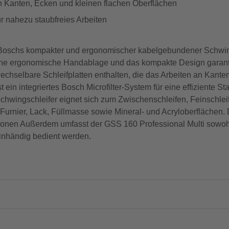
an Kanten, Ecken und kleinen flachen Oberflächen
ür nahezu staubfreies Arbeiten
 Boschs kompakter und ergonomischer kabelgebundener Schwings
ine ergonomische Handablage und das kompakte Design garant
hselbare Schleifplatten enthalten, die das Arbeiten an Kante
 ein integriertes Bosch Microfilter-System für eine effiziente
chwingschleifer eignet sich zum Zwischenschleifen, Feinschle
, Furnier, Lack, Füllmasse sowie Mineral- und Acryloberflächen.
tionen Außerdem umfasst der GSS 160 Professional Multi sowoh
einhändig bedient werden.