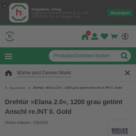
hagebau shop
Anzeigen
hagebau connect GmbH & Co. KG
KOSTENLOS- In Google Play
Wähle jetzt Deinen Markt
Drehtür »Elana 2.0«, 1200 grau getönt Anschl re./NT li. Gold
Duschtüren
Drehtür »Elana 2.0«, 1200 grau getönt
Anschl re./NT li. Gold
Online-Artikelnr.: 1564383