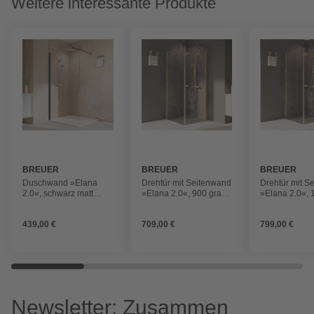
Weitere interessante Produkte
BREUER
BREUER
BREUER
Duschwand »Elana
Drehtür mit Seitenwand
Drehtür mit S
2.0«, schwarz matt
»Elana 2.0«, 900 grau
»Elana 2.0«, 
Klarglas inkl. CER
getönt Gold gebürstet
Satiniert Ansc
Gold geb..
439,00 €
709,00 €
799,00 €
Newsletter: Zusammen