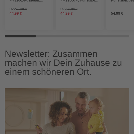
»M29024«, Metall,
»M29057«, Kunststoff,
Kunststoff, bes
bestückt, 24-teilig
bestückt, 57-teilig
teilig
UVP
78,00 €
UVP
83,99 €
44,99 €
44,99 €
54,99 €
Newsletter: Zusammen
machen wir Dein Zuhause zu
einem schöneren Ort.