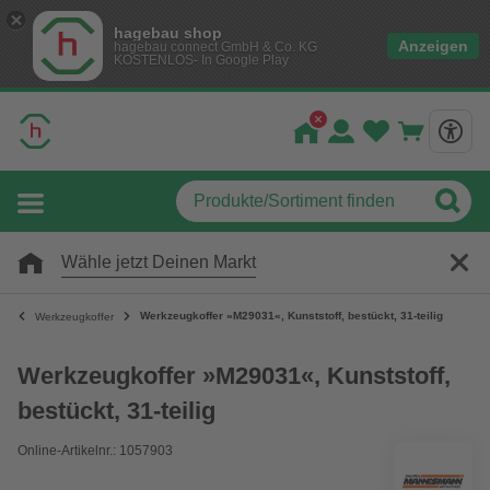
hagebau shop
Anzeigen
hagebau connect GmbH & Co. KG
KOSTENLOS- In Google Play
Wähle jetzt Deinen Markt
Werkzeugkoffer »M29031«, Kunststoff, bestückt, 31-teilig
Werkzeugkoffer
Werkzeugkoffer »M29031«, Kunststoff,
bestückt, 31-teilig
Online-Artikelnr.: 1057903