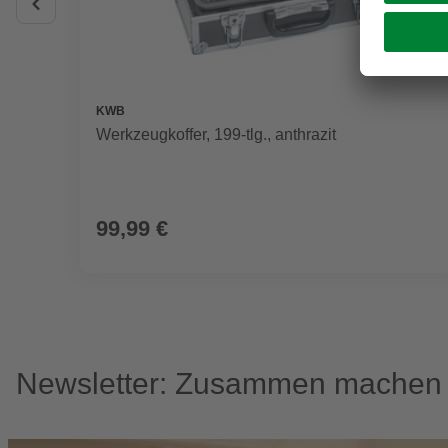
KWB
Werkzeugkoffer, 199-tlg., anthrazit
99,99 €
Newsletter: Zusammen machen w