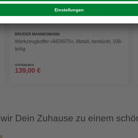
BRÜDER MANNESMANN
Werkzeugkoffer »M29075«, Metall, bestückt, 108-
teilig
UVP
234,00 €
139,00 €
ir Dein Zuhause zu einem schön