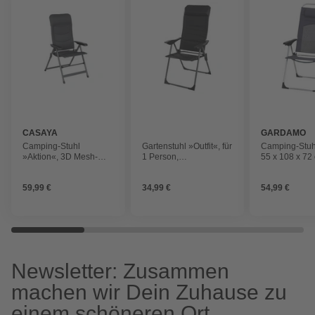
CASAYA
GARDAMO
Camping-Stuhl
Gartenstuhl »Outfit«, für
Camping-Stuh
»Aktion«, 3D Mesh-
1 Person,
55 x 108 x 72
Gewebe, Alu/Stahl-
Klappfunktion, schwarz/
Aluminium
Gestell, anthrazit
grau
59,99 €
34,99 €
54,99 €
Newsletter: Zusammen
machen wir Dein Zuhause zu
einem schöneren Ort.