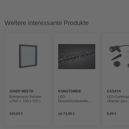
Weitere interessante Produkte
JOSEF MEETH
KONSTSMIDE
CASAYA
FENSTER UND
Energiespar-Fenster
LED-
LED-Gartensp
TÜREN
»76/3 «, 100 x 155 cm
Büschellichterkette,
»Darian 1er«
(BxH), feststehend
Netzbetrieb, Kunststoff
3 W, 3000 K, 
schwarz, ⌀ 5
309,00 €
ab
74,99 €
9,99 €