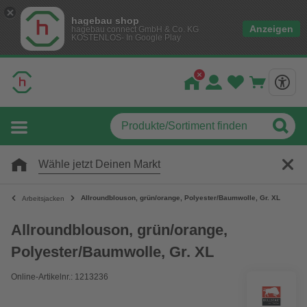
hagebau shop
Anzeigen
hagebau connect GmbH & Co. KG
KOSTENLOS- In Google Play
Wähle jetzt Deinen Markt
Allroundblouson, grün/orange, Polyester/Baumwolle, Gr. XL
Arbeitsjacken
Allroundblouson, grün/orange,
Polyester/Baumwolle, Gr. XL
Online-Artikelnr.: 1213236