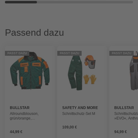
Passend dazu
PASST DAZU
PASST DAZU
PASST DAZU
BULLSTAR
SAFETY AND MORE
BULLSTAR
Allroundblouson,
Schnittschutz-Set M
Schnittschutz
grün/orange,
»EVO«, Anthra
Polyester/Baumwolle,
Verstellbare T
109,00 €
Gr. M
44,99 €
94,99 €