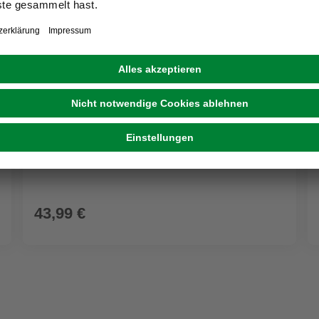
FLEXI
Hundeleine, Größe: L, Nylon, schwarz
43,99 €