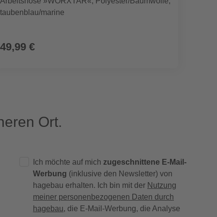
Arbeitshose »WORXTAR«, Polyester/Baumwolle,
Arbei
taubenblau/marine
tauben
49,99 €
49,9
eren Ort.
Ich möchte auf mich
zugeschnittene E-Mail-
Werbung
(inklusive den Newsletter) von
hagebau erhalten. Ich bin mit der
Nutzung
meiner personenbezogenen Daten durch
hagebau
, die E-Mail-Werbung, die Analyse