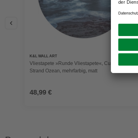
K&L WALL ART
Vliestapete »Runde Vliestapete«, Cuadrado
Strand Ozean, mehrfarbig, matt
48,99 €