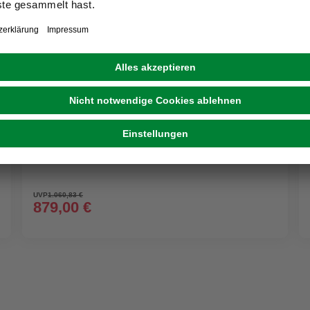
GRATIS VERSAND
MEETH
Kunststoff-Haustür »Signum Exklusiv«,
satiniertes Glas, titanfarben, nach Innen öffnend,
ohne Türgriff
UVP
1.060,83 €
879,00 €