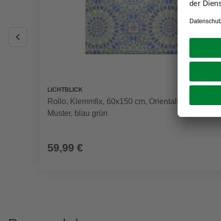
LICHTBLICK
Rollo, ‎‎Klemmfix, 60x150 cm‎, Orientalisches
Muster, blau grün
59,99 €