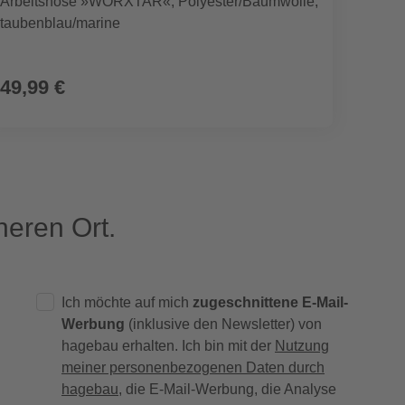
Arbeitshose »WORXTAR«, Polyester/Baumwolle,
Arbei
taubenblau/marine
tauben
49,99 €
49,9
eren Ort.
Ich möchte auf mich
zugeschnittene E-Mail-
Werbung
(inklusive den Newsletter) von
hagebau erhalten. Ich bin mit der
Nutzung
meiner personenbezogenen Daten durch
hagebau
, die E-Mail-Werbung, die Analyse