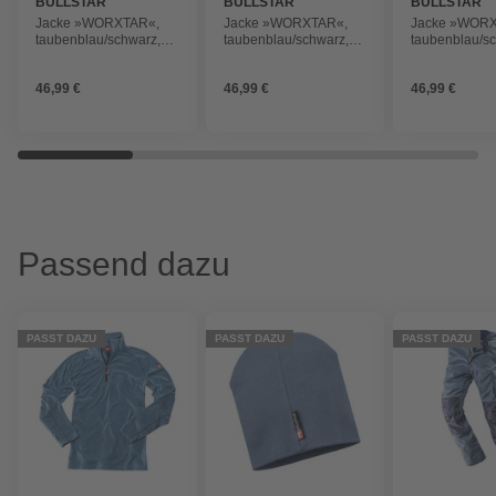
BULLSTAR
BULLSTAR
BULLSTAR
Jacke »WORXTAR«,
Jacke »WORXTAR«,
Jacke »WOR
taubenblau/schwarz,
taubenblau/schwarz,
taubenblau/s
Polyacryl, Gr. XXXL
Polyacryl, Gr. XL
Polyacryl, Gr.
46,99 €
46,99 €
46,99 €
Passend dazu
PASST DAZU
PASST DAZU
PASST DAZU