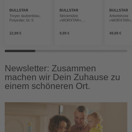
BULLSTAR
BULLSTAR
BULLSTAR
Troyer, taubenblau,
Strickmütze
Arbeitshose
Polyester, Gr. S
»WORXTAR«,
»WORXTAR«
Baumwolle, taubenblau
Polyester/Bau
taubenblau/m
22,99 €
9,99 €
49,99 €
Newsletter: Zusammen
machen wir Dein Zuhause zu
einem schöneren Ort.