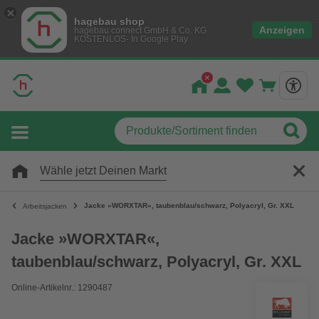
hagebau shop
Anzeigen
hagebau connect GmbH & Co. KG
KOSTENLOS- In Google Play
Wähle jetzt Deinen Markt
Jacke »WORXTAR«, taubenblau/schwarz, Polyacryl, Gr. XXL
Arbeitsjacken
Jacke »WORXTAR«,
taubenblau/schwarz, Polyacryl, Gr. XXL
Online-Artikelnr.: 1290487