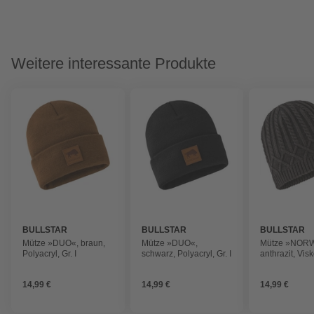
Weitere interessante Produkte
BULLSTAR
BULLSTAR
BULLSTAR
Mütze »DUO«, braun,
Mütze »DUO«,
Mütze »NOR
Polyacryl, Gr. I
schwarz, Polyacryl, Gr. I
anthrazit, Vis
Polyamid/Polye
I
14,99 €
14,99 €
14,99 €