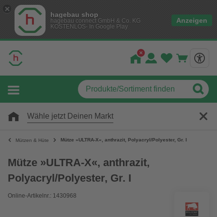
hagebau shop
Anzeigen
hagebau connect GmbH & Co. KG
KOSTENLOS- In Google Play
Wähle jetzt Deinen Markt
Mütze »ULTRA-X«, anthrazit, Polyacryl/Polyester, Gr. I
Mützen & Hüte
Mütze »ULTRA-X«, anthrazit,
Polyacryl/Polyester, Gr. I
Online-Artikelnr.: 1430968