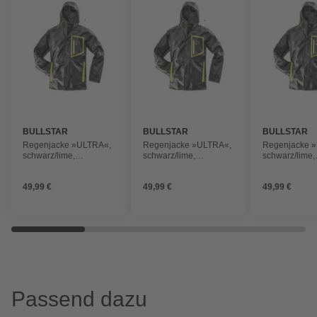
BULLSTAR
BULLSTAR
BULLSTAR
Regenjacke »ULTRA«,
Regenjacke »ULTRA«,
Regenjacke 
schwarz/lime,
schwarz/lime,
schwarz/lime,
Polyurethan (PU), Gr. S
Polyurethan (PU), Gr. L
Polyurethan (P
XL
49,99 €
49,99 €
49,99 €
Passend dazu