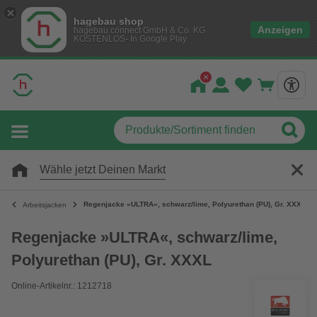
hagebau shop
Anzeigen
hagebau connect GmbH & Co. KG
KOSTENLOS- In Google Play
Wähle jetzt Deinen Markt
Regenjacke »ULTRA«, schwarz/lime, Polyurethan (PU), Gr. XXXL
Arbeitsjacken
Regenjacke »ULTRA«, schwarz/lime,
Polyurethan (PU), Gr. XXXL
Online-Artikelnr.: 1212718