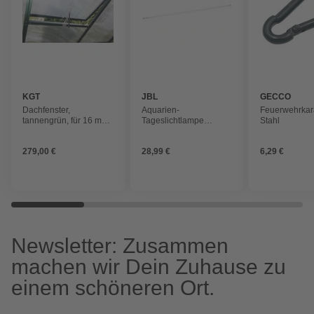
KGT
JBL
GECCO
Dachfenster,
Aquarien-
Feuerwehrkar
tannengrün, für 16 mm
Tageslichtlampe
Stahl
GWH
»TROPIC«, LxØ: 120 x
1,6 cm, tageslichtweiß
279,00 €
28,99 €
6,29 €
Newsletter: Zusammen
machen wir Dein Zuhause zu
einem schöneren Ort.