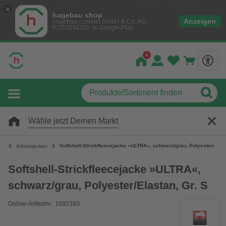
hagebau shop
Anzeigen
hagebau connect GmbH & Co. KG
KOSTENLOS- In Google Play
Wähle jetzt Deinen Markt
Softshell-Strickfleecejacke »ULTRA«, schwarz/grau, Polyester/Elast
Arbeitsjacken
Softshell-Strickfleecejacke »ULTRA«,
schwarz/grau, Polyester/Elastan, Gr. S
Online-Artikelnr.: 1092393