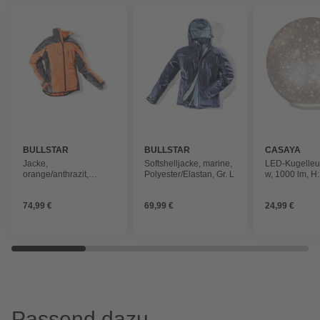
BULLSTAR
BULLSTAR
CASAYA
Jacke,
Softshelljacke, marine,
LED-Kugelleu
orange/anthrazit,
Polyester/Elastan, Gr. L
w, 1000 lm, H:
Elastan/Polyester, Gr. M
Glitzer-Optik
74,99 €
69,99 €
24,99 €
Passend dazu