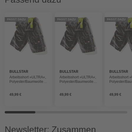
PASST DAZU
PASST DAZU
PASST DAZU
BULLSTAR
BULLSTAR
BULLSTAR
Arbeitsshort »ULTRA«,
Arbeitsshort »ULTRA«,
Arbeitsshort 
Polyester/Baumwolle,
Polyester/Baumwolle,
Polyester/Bau
schwarz
schwarz
schwarz
49,99 €
49,99 €
49,99 €
Newsletter: Zusammen