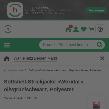
hagebau shop
Anzeigen
hagebau connect GmbH & Co. KG
KOSTENLOS- In Google Play
Wähle jetzt Deinen Markt
Softshell-Strickjacke »Worxtar«, olivgrün/schwarz, Polyester
Arbeitsjacken
Softshell-Strickjacke »Worxtar«,
olivgrün/schwarz, Polyester
Online-Artikelnr.: 1365798