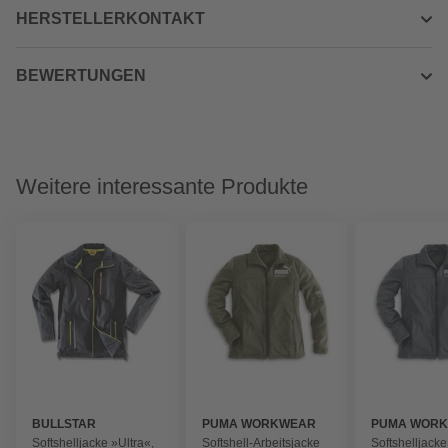
HERSTELLERKONTAKT
BEWERTUNGEN
Weitere interessante Produkte
BULLSTAR
PUMA WORKWEAR
PUMA WOR
Softshelljacke »Ultra«,
Softshell-Arbeitsjacke
Softshelljacke