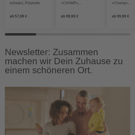
schwarz, Polyester
»CHAMP«,
»Champ«,
olive/carbonfarben,
stahlgrau/car
Polyester
Polyester
ab
57,99 €
ab
99,99 €
ab
99,99 €
Newsletter: Zusammen
machen wir Dein Zuhause zu
einem schöneren Ort.