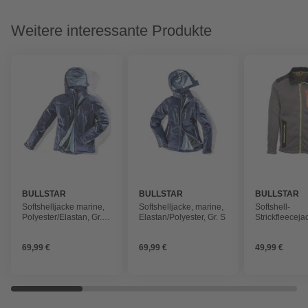
Weitere interessante Produkte
BULLSTAR
BULLSTAR
BULLSTAR
Softshelljacke marine,
Softshelljacke, marine,
Softshell-
Polyester/Elastan, Gr.
Elastan/Polyester, Gr. S
Strickfleeceja
5XL
»ULTRA«,
schwarz/grau,
69,99 €
69,99 €
49,99 €
Polyester/Elas