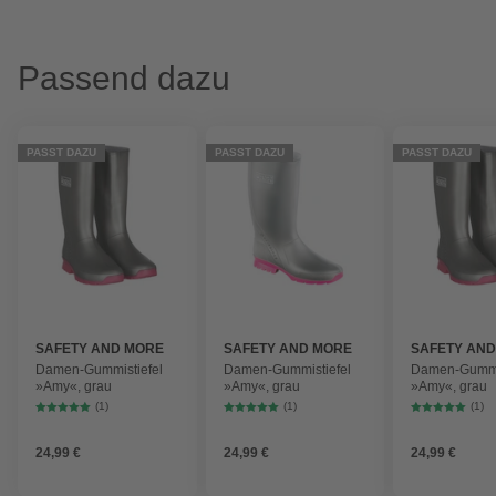
Passend dazu
PASST DAZU
PASST DAZU
PASST DAZU
SAFETY AND MORE
SAFETY AND MORE
SAFETY AN
Damen-Gummistiefel
Damen-Gummistiefel
Damen-Gummis
»Amy«, grau
»Amy«, grau
»Amy«, grau
(1)
(1)
(1)
24,99 €
24,99 €
24,99 €